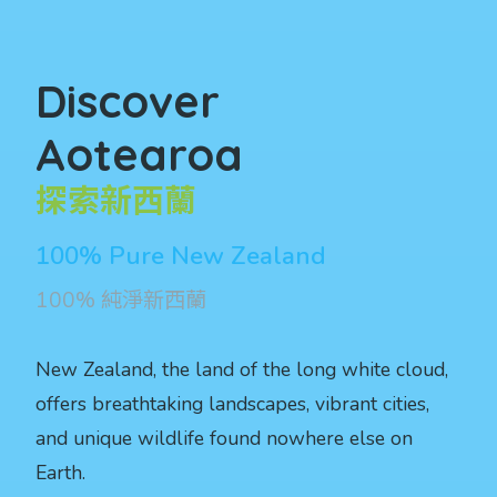
Discover
Aotearoa
探索新西蘭
100% Pure New Zealand
100% 純淨新西蘭
New Zealand, the land of the long white cloud,
offers breathtaking landscapes, vibrant cities,
and unique wildlife found nowhere else on
Earth.