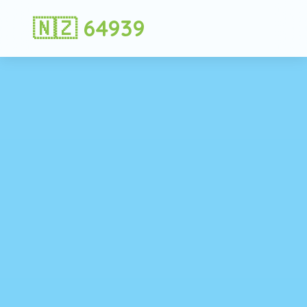
🇳🇿 64939